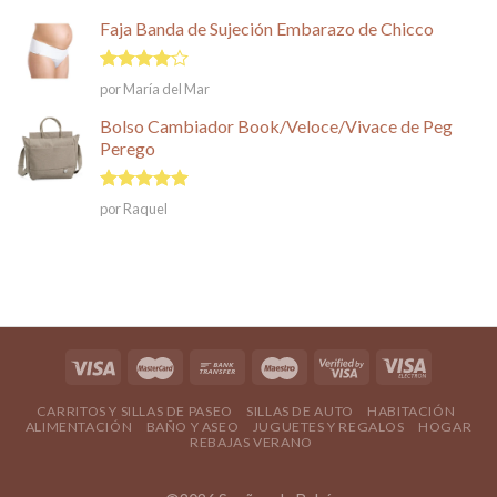
Faja Banda de Sujeción Embarazo de Chicco
Valorado
por María del Mar
en
4
de
5
Bolso Cambiador Book/Veloce/Vivace de Peg
Perego
Valorado en
por Raquel
5
de 5
CARRITOS Y SILLAS DE PASEO
SILLAS DE AUTO
HABITACIÓN
ALIMENTACIÓN
BAÑO Y ASEO
JUGUETES Y REGALOS
HOGAR
REBAJAS VERANO