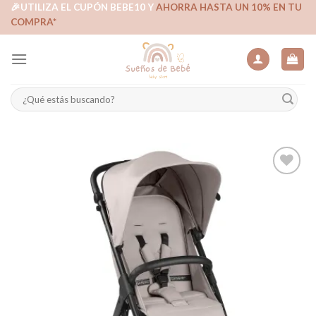
Skip
🎉UTILIZA EL CUPÓN BEBE10 Y
AHORRA HASTA UN 10% EN TU
COMPRA*
to
content
Buscar
por:
Añadir
a la
lista de
deseos