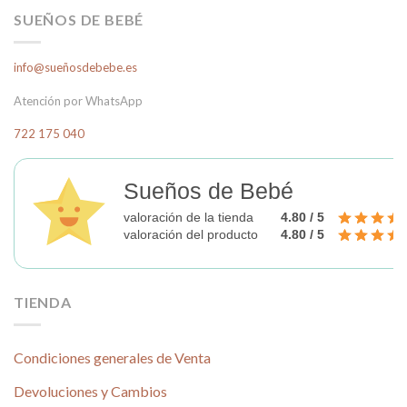
múltiples
Las
SUEÑOS DE BEBÉ
variantes.
opciones
Las
se
info@sueñosdebebe.es
opciones
pueden
se
elegir
Atención por WhatsApp
pueden
en
elegir
la
722 175 040
en
página
la
de
página
producto
Sueños de Bebé
de
valoración de la tienda
4.80 / 5
producto
valoración del producto
4.80 / 5
TIENDA
Condiciones generales de Venta
Devoluciones y Cambios