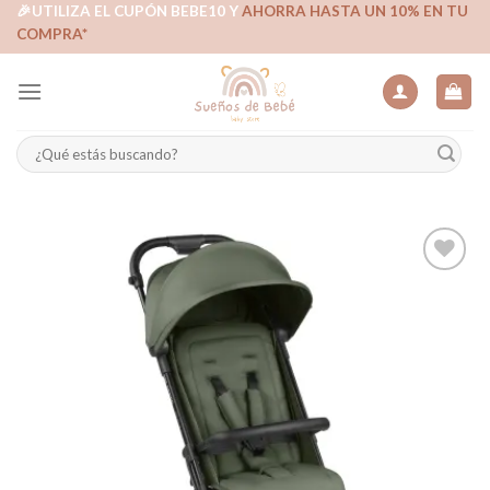
Skip
🎉UTILIZA EL CUPÓN BEBE10 Y
AHORRA HASTA UN 10% EN TU
COMPRA*
to
content
Buscar
por:
Añadir
a la
lista de
deseos