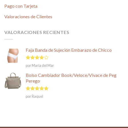
Pago con Tarjeta
Valoraciones de Clientes
VALORACIONES RECIENTES
Faja Banda de Sujeción Embarazo de Chicco
Valorado
por María del Mar
en
4
de
5
Bolso Cambiador Book/Veloce/Vivace de Peg
Perego
Valorado en
por Raquel
5
de 5