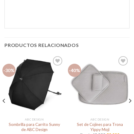
PRODUCTOS RELACIONADOS
-30%
-40%
Añadir
Añadir
a la
a la
lista de
lista de
deseos
deseos
ABC DESIGN
ABC DESIGN
Sombrilla para Carrito Sunny
Set de Cojines para Trona
de ABC Design
Yippy Moji