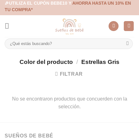
Skip
🎉UTILIZA EL CUPÓN BEBE10 Y
AHORRA HASTA UN 10% EN
TU COMPRA*
to
content
Buscar
por:
Color del producto
/
Estrellas Gris
FILTRAR
No se encontraron productos que concuerden con la
selección.
SUEÑOS DE BEBÉ