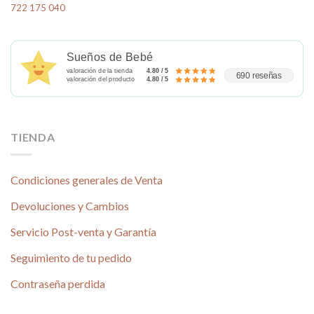
722 175 040
la
la
página
página
de
de
producto
producto
Sueños de Bebé
valoración de la tienda
4.80 / 5
690 reseñas
valoración del producto
4.80 / 5
TIENDA
Condiciones generales de Venta
Devoluciones y Cambios
Servicio Post-venta y Garantía
Seguimiento de tu pedido
Contraseña perdida