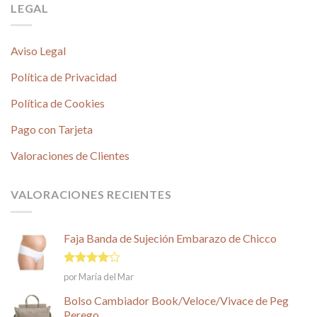
LEGAL
Aviso Legal
Política de Privacidad
Política de Cookies
Pago con Tarjeta
Valoraciones de Clientes
VALORACIONES RECIENTES
Faja Banda de Sujeción Embarazo de Chicco
Valorado
por María del Mar
en
4
de
5
Bolso Cambiador Book/Veloce/Vivace de Peg
Perego