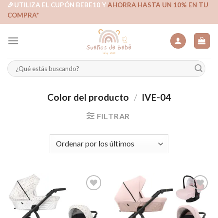
Skip
🎉UTILIZA EL CUPÓN BEBE10 Y
AHORRA HASTA UN 10% EN TU
COMPRA*
to
content
Buscar
por:
Color del producto
/
IVE-04
FILTRAR
Añadir
Añadir