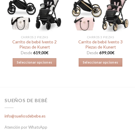
a la
a la
lista de
lista de
deseos
deseos
CARROS 2 PIEZAS
CARROS 3 PIEZAS
Carrito de bebé Ivento 2
Carrito de bebé Ivento 3
Piezas de Kunert
Piezas de Kunert
Desde
619,00
€
Desde
699,00
€
Seleccionar opciones
Seleccionar opciones
Este
Este
producto
producto
tiene
tiene
múltiples
múltiples
variantes.
variantes.
SUEÑOS DE BEBÉ
Las
Las
opciones
opciones
se
se
info@sueñosdebebe.es
pueden
pueden
elegir
elegir
Atención por WhatsApp
en
en