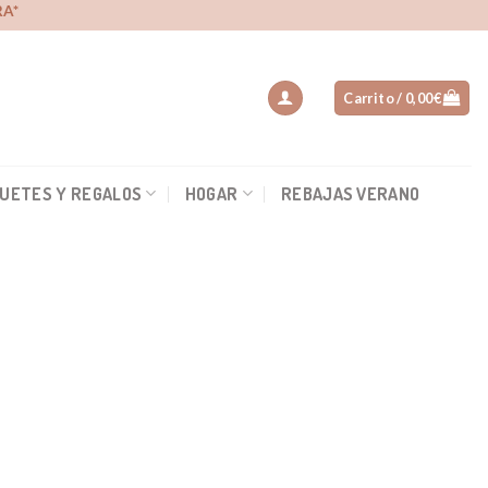
A*
Carrito /
0,00
€
UETES Y REGALOS
HOGAR
REBAJAS VERANO