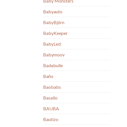
Baby Monsters
Babyauto
BabyBjörn
BabyKeeper
BabyLed
Babymoov
Badabulle
Baño
Baobabs
Basallo
BAUBA
Bautizo