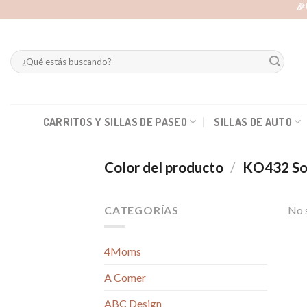
Skip
🎉
to
content
Buscar
por:
CARRITOS Y SILLAS DE PASEO
SILLAS DE AUTO
Color del producto
/
KO432 So
CATEGORÍAS
No s
4Moms
A Comer
ABC Design