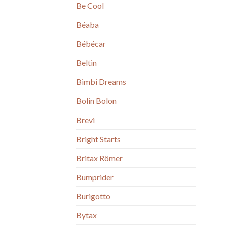
Be Cool
Béaba
Bébécar
Beltin
Bimbi Dreams
Bolin Bolon
Brevi
Bright Starts
Britax Römer
Bumprider
Burigotto
Bytax