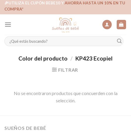
Skip
🎉UTILIZA EL CUPÓN BEBE10 Y
AHORRA HASTA UN 10% EN TU
COMPRA*
to
content
Buscar
por:
Color del producto
/
KP423 Ecopiel
FILTRAR
No se encontraron productos que concuerden con la
selección.
SUEÑOS DE BEBÉ