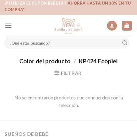
Skip
🎉UTILIZA EL CUPÓN BEBE10 Y
AHORRA HASTA UN 10% EN TU
COMPRA*
to
content
Buscar
por:
Color del producto
/
KP424 Ecopiel
FILTRAR
No se encontraron productos que concuerden con la
selección.
SUEÑOS DE BEBÉ