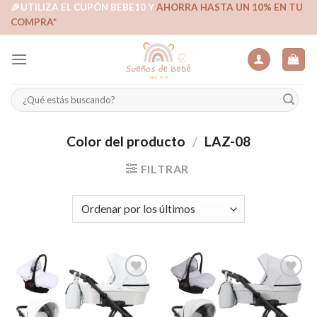
Skip
🎉UTILIZA EL CUPÓN BEBE10 Y
AHORRA HASTA UN 10% EN TU
COMPRA*
to
content
Buscar
por:
Color del producto
/
LAZ-08
FILTRAR
Añadir
Añadir