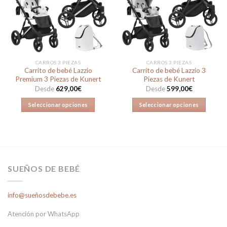
a la
a la
lista de
lista de
deseos
deseos
CARROS 3 PIEZAS
CARROS 3 PIEZAS
Carrito de bebé Lazzio
Carrito de bebé Lazzio 3
Premium 3 Piezas de Kunert
Piezas de Kunert
Desde
629,00
€
Desde
599,00
€
Seleccionar opciones
Seleccionar opciones
Este
Este
producto
producto
tiene
tiene
múltiples
múltiples
variantes.
variantes.
SUEÑOS DE BEBÉ
Las
Las
opciones
opciones
se
se
info@sueñosdebebe.es
pueden
pueden
elegir
elegir
Atención por WhatsApp
en
en