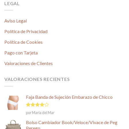
LEGAL
Aviso Legal
Política de Privacidad
Política de Cookies
Pago con Tarjeta
Valoraciones de Clientes
VALORACIONES RECIENTES
Faja Banda de Sujeción Embarazo de Chicco
Valorado
por María del Mar
en
4
de
5
Bolso Cambiador Book/Veloce/Vivace de Peg
Perego