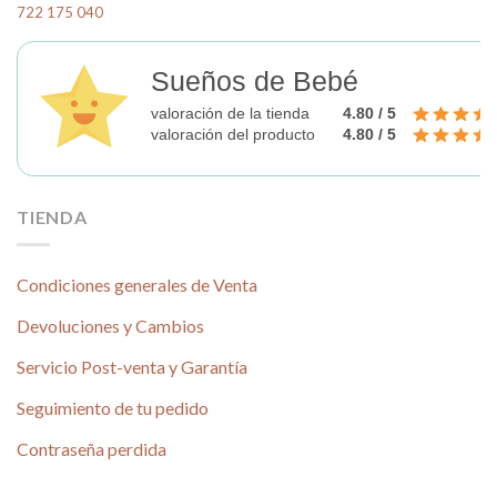
722 175 040
la
la
página
página
de
de
Sueños de Bebé
producto
producto
valoración de la tienda
4.80 / 5
valoración del producto
4.80 / 5
TIENDA
Condiciones generales de Venta
Devoluciones y Cambios
Servicio Post-venta y Garantía
Seguimiento de tu pedido
Contraseña perdida