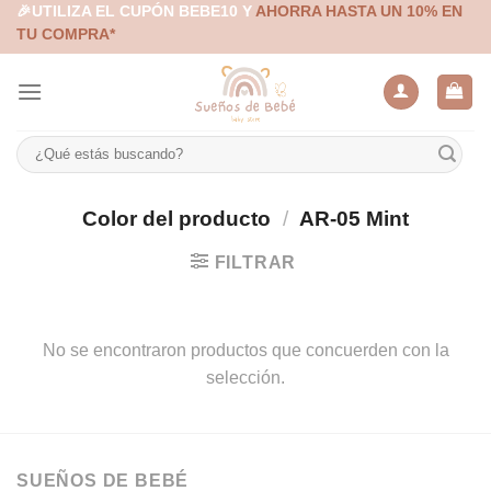
Skip
🎉UTILIZA EL CUPÓN BEBE10 Y
AHORRA HASTA UN 10% EN
TU COMPRA*
to
content
Buscar
por:
Color del producto
/
AR-05 Mint
FILTRAR
No se encontraron productos que concuerden con la
selección.
SUEÑOS DE BEBÉ