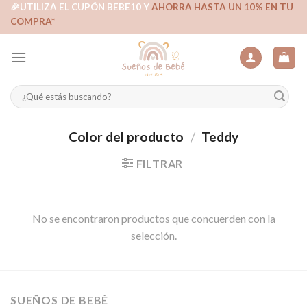
Skip
🎉UTILIZA EL CUPÓN BEBE10 Y
AHORRA HASTA UN 10% EN TU
COMPRA*
to
content
Buscar
por:
Color del producto
/
Teddy
FILTRAR
No se encontraron productos que concuerden con la
selección.
SUEÑOS DE BEBÉ