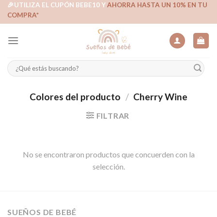
Skip
🎉UTILIZA EL CUPÓN BEBE10 Y
AHORRA HASTA UN 10% EN TU
COMPRA*
to
content
Buscar
por:
Colores del producto
/
Cherry Wine
FILTRAR
No se encontraron productos que concuerden con la
selección.
SUEÑOS DE BEBÉ